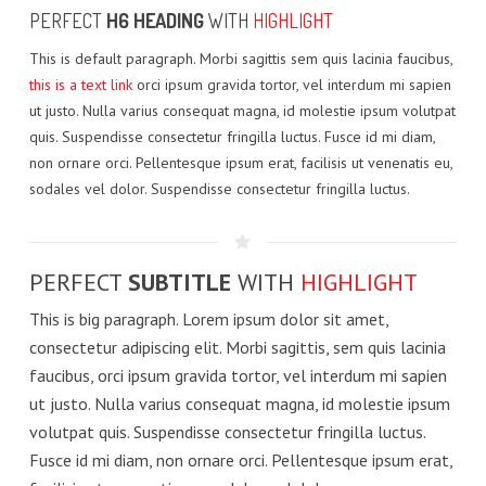
PERFECT
H6 HEADING
WITH
HIGHLIGHT
Q&A
ADVANCED ROBOTICS CHALLENGE
IMPORTANT INFORMATION
WRO FOOTBALL
ABOUT SPONSORS
JUNIOR HIGH RESULT
OPEN ELEMENTARY
This is default paragraph. Morbi sagittis sem quis lacinia faucibus,
this is a text link
orci ipsum gravida tortor, vel interdum mi sapien
WRO BRICK SET
ADVANCE ROBOTICS CATEGORY
SENIOR HIGH RESULT
OPEN JUNIOR HIGH
ut justo. Nulla varius consequat magna, id molestie ipsum volutpat
quis. Suspendisse consectetur fringilla luctus. Fusce id mi diam,
FAQ’S
OPEN SENIOR HIGH
non ornare orci. Pellentesque ipsum erat, facilisis ut venenatis eu,
sodales vel dolor. Suspendisse consectetur fringilla luctus.
PERFECT
SUBTITLE
WITH
HIGHLIGHT
This is big paragraph. Lorem ipsum dolor sit amet,
consectetur adipiscing elit. Morbi sagittis, sem quis lacinia
faucibus, orci ipsum gravida tortor, vel interdum mi sapien
ut justo. Nulla varius consequat magna, id molestie ipsum
volutpat quis. Suspendisse consectetur fringilla luctus.
Fusce id mi diam, non ornare orci. Pellentesque ipsum erat,