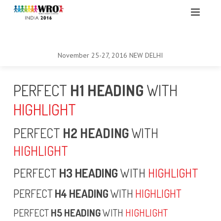
November 25-27, 2016
NEW DELHI
ABOUT
PERFECT
H1 HEADING
WITH
RAP THE SCRAP!
INDIA
HIGHLIGHT
CHALLENGES
ABOUT WRO
PERFECT
H2 HEADING
WITH
EVENT
HIGHLIGHT
HOSTS
GENERAL INFO
RESULT
PERFECT
H3 HEADING
WITH
HIGHLIGHT
ADVISORY BOARD
REGULAR CATEGORY
GENERAL INFO
PERFECT
H4 HEADING
WITH
HIGHLIGHT
MEDIA
JOINT COORDINATION COMMITTEE
OPEN CATEGORY
DAY PLAN
REGULAR CATEGORY
ELEMENTARY
PERFECT
H5 HEADING
WITH
HIGHLIGHT
SPONSORS
WRO FOOTBALL
VENUE
OPEN CATEGORY
ELEMENTARY RESULT